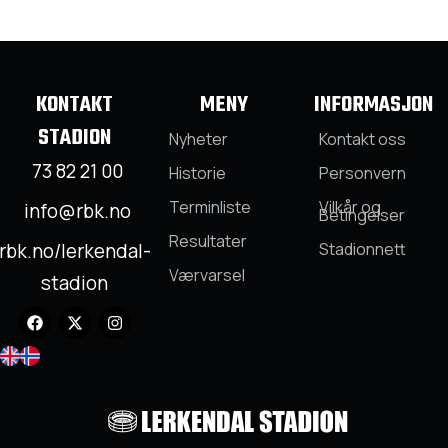
KONTAKT
MENY
INFORMASJON
STADION
Nyheter
Kontakt oss
73 82 21 00
Historie
Personvern
Terminliste
Vilkår og
info@rbk.no
Betingelser
Resultater
rbk.no/lerkendal-
Stadionnett
Værvarsel
stadion