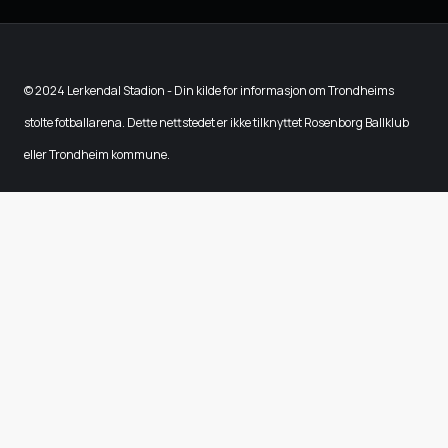
© 2024 Lerkendal Stadion - Din kilde for informasjon om Trondheims
stolte fotballarena. Dette nettstedet er ikke tilknyttet Rosenborg Ballklub
eller Trondheim kommune.