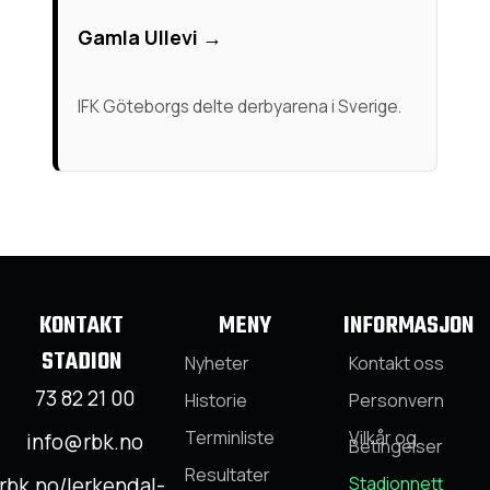
Gamla Ullevi →
IFK Göteborgs delte derbyarena i Sverige.
KONTAKT
MENY
INFORMASJON
STADION
Nyheter
Kontakt oss
73 82 21 00
Historie
Personvern
Terminliste
Vilkår og
info@rbk.no
Betingelser
Resultater
rbk.no/lerkendal-
Stadionnett